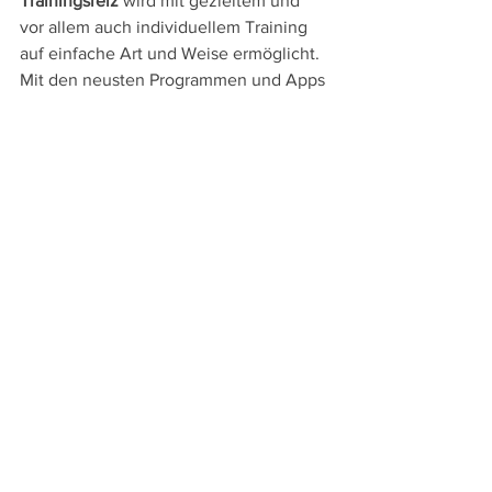
Trainingsreiz
 wird mit gezieltem und 
vor allem auch individuellem Training 
auf einfache Art und Weise ermöglicht. 
Mit den neusten Programmen und Apps 
bekomme ich zusätzliche 
Informationen, wie es um die 
Erholung
steht (je nach Gerät ist dies in 
unterschiedlichem Umfang möglich). 
Wer dazu schon mehr wissen möchte, 
findet hier einen 
interessanten Beitrag
.
--> Seit dem Blogeintrag anfangs 2019 
haben wir unser Angebot stets 
erweitert. Zum Thema "Training und 
Erholung" empfehlen wir im 
Ausdauerbereich eine 
Stoffwechselanalyse / Spirometrie zur 
Bestimmung der Herzfrequenzzonen. 
Für die Regeneration der Muskulatur / 