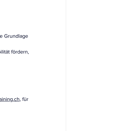
ie Grundlage 
ität fördern, 
aining.ch
, für 